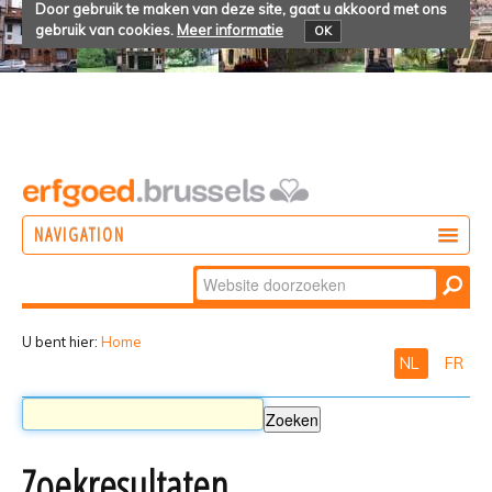
Door gebruik te maken van deze site, gaat u akkoord met ons
gebruik van cookies.
Meer informatie
OK
NAVIGATION
Zoek
DOEN
Geavanceerd
ONTDEKKEN
zoeken...
U bent hier:
Home
NL
FR
BELEVEN
Zoekresultaten