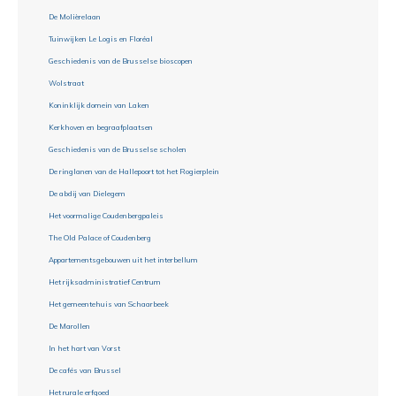
De Molièrelaan
Tuinwijken Le Logis en Floréal
Geschiedenis van de Brusselse bioscopen
Wolstraat
Koninklijk domein van Laken
Kerkhoven en begraafplaatsen
Geschiedenis van de Brusselse scholen
De ringlanen van de Hallepoort tot het Rogierplein
De abdij van Dielegem
Het voormalige Coudenbergpaleis
The Old Palace of Coudenberg
Appartementsgebouwen uit het interbellum
Het rijksadministratief Centrum
Het gemeentehuis van Schaarbeek
De Marollen
In het hart van Vorst
De cafés van Brussel
Het rurale erfgoed