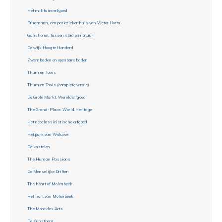
Het militaire erfgoed
Brugmann, een parkziekenhuis van Victor Horta
Ganshoren, tussen stad en natuur
De wijk Hoogte Honderd
Zwembaden en openbare baden
Thurn en Taxis
Thurn en Taxis (complete versie)
De Grote Markt. Werelderfgoed
The Grand-Place. World Heritage
Het neoclassicistische erfgoed
Het park van Woluwe
De kastelen
The Human Passions
De Menselijke Driften
The heart of Molenbeek
Het hart van Molenbeek
The Mont des Arts
De Kunstberg