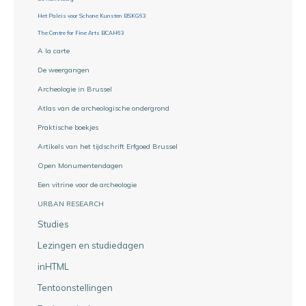
Het Paleis voor Schone Kunsten BSKG63
The Centre for Fine Arts BCAH63
A la carte
De weergangen
Archeologie in Brussel
Atlas van de archeologische ondergrond
Praktische boekjes
Artikels van het tijdschrift Erfgoed Brussel
Open Monumentendagen
Een vitrine voor de archeologie
URBAN RESEARCH
Studies
Lezingen en studiedagen
inHTML
Tentoonstellingen