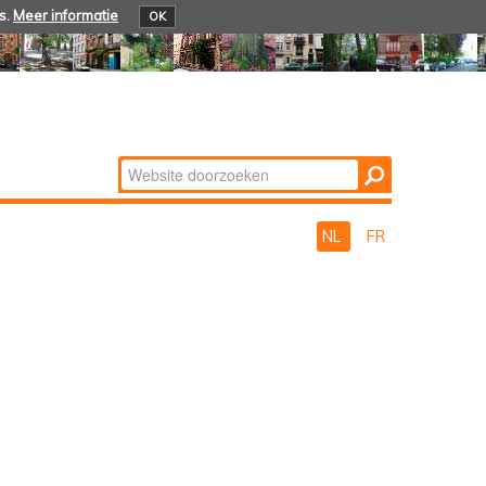
s.
Meer informatie
OK
Zoek
Geavanceerd
zoeken...
NL
FR