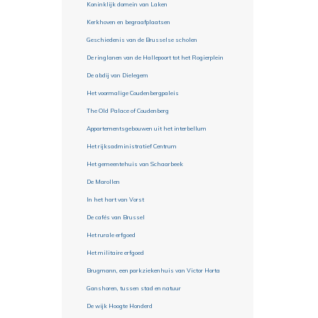
Koninklijk domein van Laken
Kerkhoven en begraafplaatsen
Geschiedenis van de Brusselse scholen
De ringlanen van de Hallepoort tot het Rogierplein
De abdij van Dielegem
Het voormalige Coudenbergpaleis
The Old Palace of Coudenberg
Appartementsgebouwen uit het interbellum
Het rijksadministratief Centrum
Het gemeentehuis van Schaarbeek
De Marollen
In het hart van Vorst
De cafés van Brussel
Het rurale erfgoed
Het militaire erfgoed
Brugmann, een parkziekenhuis van Victor Horta
Ganshoren, tussen stad en natuur
De wijk Hoogte Honderd