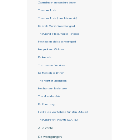
Zwembaden en openbare baden
Thurn en Taxis
Thurn en Taxis (complete versie)
De Grote Markt. Werelderfgoed
The Grand-Place. World Heritage
Het neoclassicistische erfgoed
Het park van Woluwe
De kastelen
The Human Passions
De Menselijke Driften
The heart of Molenbeek
Het hart van Molenbeek
The Mont des Arts
De Kunstberg
Het Paleis voor Schone Kunsten BSKG63
The Centre for Fine Arts BCAH63
A la carte
De weergangen