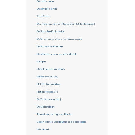
De Louizalaan
De centrale lanen
Sint-Gillis
De ringlanen van het Rogierplein tot de Hallepoort
De Sint-Bonifatiuswijk
De Onze-Lieve-Vrouw-ter-Sneeuwwijk
De Brusselse Kanalen
De Marktplaatsen van de Vijfhoek
Gangen
Ukkel, huizen en villa's
Eerste omwalling
Het Ter Kamerenbos
Het Justiciepaleis
De Ter Kamerenabdij
De Molièrelaan
Tuinwijken Le Logis en Floréal
Geschiedenis van de Brusselse bioscopen
Wolstraat