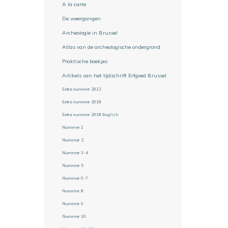
A la carte
De weergangen
Archeologie in Brussel
Atlas van de archeologische ondergrond
Praktische boekjes
Artikels van het tijdschrift Erfgoed Brussel
Extra nummer 2013
Extra nummer 2018
Extra nummer 2018 English
Nummer 1
Nummer 2
Nummer 3-4
Nummer 5
Nummer 6-7
Nummer 8
Nummer 9
Nummer 10