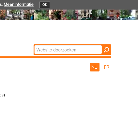
s.
Meer informatie
OK
Zoek
Geavanceerd
zoeken...
NL
FR
es)