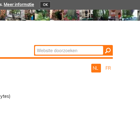
s.
Meer informatie
OK
Zoek
Geavanceerd
zoeken...
NL
FR
ytes)