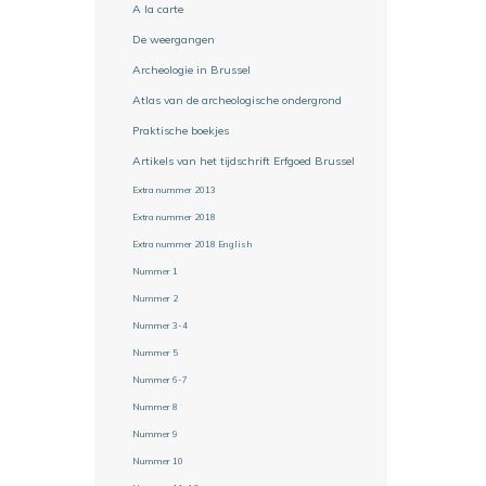
A la carte
De weergangen
Archeologie in Brussel
Atlas van de archeologische ondergrond
Praktische boekjes
Artikels van het tijdschrift Erfgoed Brussel
Extra nummer 2013
Extra nummer 2018
Extra nummer 2018 English
Nummer 1
Nummer 2
Nummer 3-4
Nummer 5
Nummer 6-7
Nummer 8
Nummer 9
Nummer 10