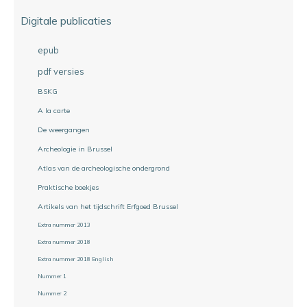
Digitale publicaties
epub
pdf versies
BSKG
A la carte
De weergangen
Archeologie in Brussel
Atlas van de archeologische ondergrond
Praktische boekjes
Artikels van het tijdschrift Erfgoed Brussel
Extra nummer 2013
Extra nummer 2018
Extra nummer 2018 English
Nummer 1
Nummer 2