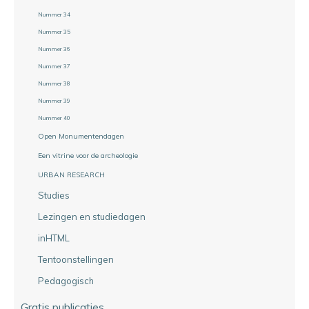
Nummer 34
Nummer 35
Nummer 36
Nummer 37
Nummer 38
Nummer 39
Nummer 40
Open Monumentendagen
Een vitrine voor de archeologie
URBAN RESEARCH
Studies
Lezingen en studiedagen
inHTML
Tentoonstellingen
Pedagogisch
Gratis publicaties