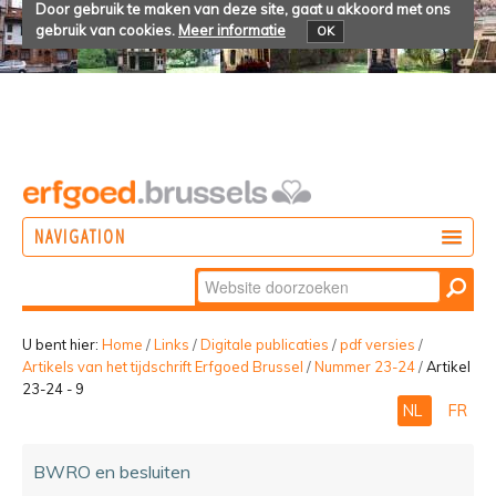
Door gebruik te maken van deze site, gaat u akkoord met ons
gebruik van cookies.
Meer informatie
OK
NAVIGATION
Zoek
DOEN
Geavanceerd
ONTDEKKEN
zoeken...
U bent hier:
Home
/
Links
/
Digitale publicaties
/
pdf versies
/
Artikels van het tijdschrift Erfgoed Brussel
/
Nummer 23-24
/
Artikel
BELEVEN
23-24 - 9
NL
FR
BWRO en besluiten