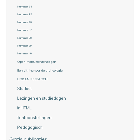
Nummer 34
Nummer 35
Nummer 36
Nummer 37
Nummer 38
Nummer 39
Nummer 40
Open Monumentendagen
Een vitrine voor de archeologie
URBAN RESEARCH
Studies
Lezingen en studiedagen
inHTML
Tentoonstellingen
Pedagogisch
Gratis publicaties