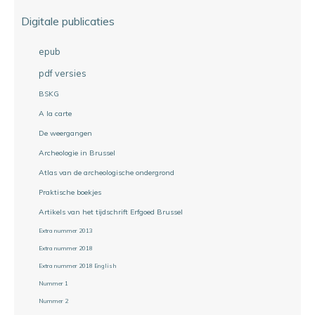
Digitale publicaties
epub
pdf versies
BSKG
A la carte
De weergangen
Archeologie in Brussel
Atlas van de archeologische ondergrond
Praktische boekjes
Artikels van het tijdschrift Erfgoed Brussel
Extra nummer 2013
Extra nummer 2018
Extra nummer 2018 English
Nummer 1
Nummer 2