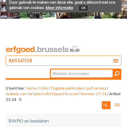
Door gebruik te maken van deze site, gaat u akkoord met ons
gebruik van cookies.
Meer informatie
OK
NAVIGATION
Zoek
DOEN
Geavanceerd
ONTDEKKEN
zoeken...
U bent hier:
Home
/
Links
/
Digitale publicaties
/
pdf versies
/
Artikels van het tijdschrift Erfgoed Brussel
/
Nummer 23-24
/
Artikel
BELEVEN
23-24 - 5
NL
FR
BWRO en besluiten