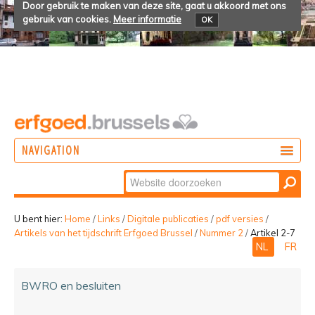
Door gebruik te maken van deze site, gaat u akkoord met ons
gebruik van cookies.
Meer informatie
OK
NAVIGATION
Zoek
DOEN
Geavanceerd
ONTDEKKEN
zoeken...
U bent hier:
Home
/
Links
/
Digitale publicaties
/
pdf versies
/
Artikels van het tijdschrift Erfgoed Brussel
/
Nummer 2
/
Artikel 2-7
BELEVEN
NL
FR
BWRO en besluiten