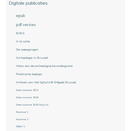
Digitale publicaties
epub
pdf versies
BSKG
A la carte
De weergangen
Archeologie in Brussel
Atlas van de archeologische ondergrond
Praktische boekjes
Artikels van het tijdschrift Erfgoed Brussel
Extra nummer 2013
Extra nummer 2018
Extra nummer 2018 English
Nummer 1
Nummer 2
Artikel 2-1