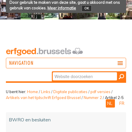
Door gebruik te maken van deze site, gaat u akkoord met ons
gebruik van cookies.
Meer informatie
OK
NAVIGATION
Zoek
DOEN
Geavanceerd
ONTDEKKEN
zoeken...
U bent hier:
Home
/
Links
/
Digitale publicaties
/
pdf versies
/
Artikels van het tijdschrift Erfgoed Brussel
/
Nummer 2
/
Artikel 2-5
BELEVEN
NL
FR
BWRO en besluiten