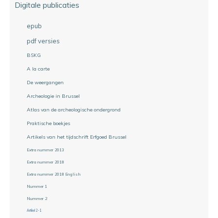
Digitale publicaties
epub
pdf versies
BSKG
A la carte
De weergangen
Archeologie in Brussel
Atlas van de archeologische ondergrond
Praktische boekjes
Artikels van het tijdschrift Erfgoed Brussel
Extra nummer 2013
Extra nummer 2018
Extra nummer 2018 English
Nummer 1
Nummer 2
Artikel 2-1