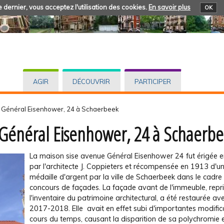
 dernier, vous acceptez l'utilisation des cookies.
En savoir plus
OK
AGIR
DÉCOUVRIR
PARTICIPER
e Général Eisenhower, 24 à Schaerbeek
e Général Eisenhower, 24 à Schaerb
La maison sise avenue Général Eisenhower 24 fut érigée 
par l'architecte J. Coppieters et récompensée en 1913 d'u
médaille d'argent par la ville de Schaerbeek dans le cadre
concours de façades. La façade avant de l'immeuble, repr
l'inventaire du patrimoine architectural, a été restaurée av
2017-2018. Elle avait en effet subi d'importantes modific
cours du temps, causant la disparition de sa polychromie 