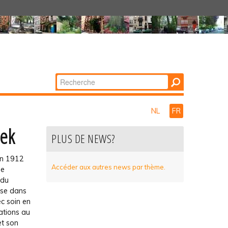
Chercher par
Recherche
avancée…
NL
FR
eek
PLUS DE NEWS?
en 1912
Accéder aux autres news par thème.
ne
 du
ise dans
ec soin en
ations au
et son