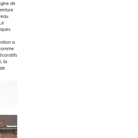
rigine de
einture
veau
 Le
iques.
ention a
, comme
écoratifs
, la
 de