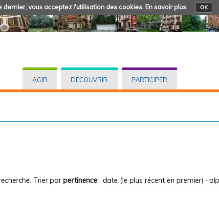
 dernier, vous acceptez l'utilisation des cookies.
En savoir plus
OK
AGIR
DÉCOUVRIR
PARTICIPER
recherche.
Trier par
pertinence
·
date (le plus récent en premier)
·
al