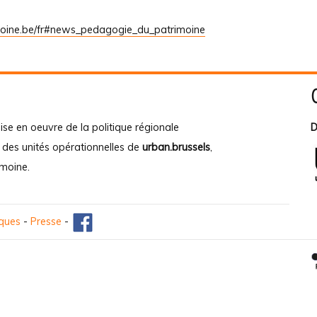
moine.be/fr#news_pedagogie_du_patrimoine
ise en oeuvre de la politique régionale
D
e des unités opérationnelles de
urban.brussels
,
imoine
.
iques
-
Presse
-