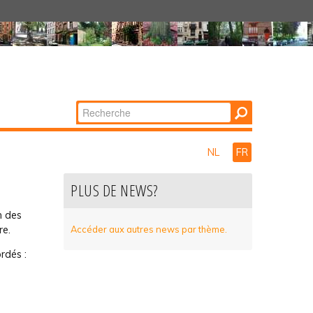
Chercher par
Recherche
avancée…
NL
FR
PLUS DE NEWS?
n des
re.
Accéder aux autres news par thème.
rdés :