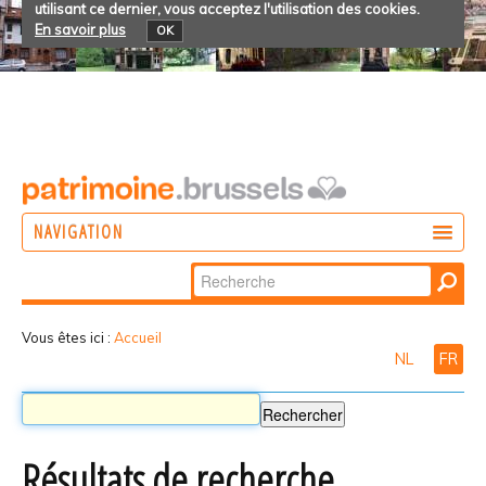
utilisant ce dernier, vous acceptez l'utilisation des cookies.
En savoir plus
OK
NAVIGATION
Chercher par
AGIR
Recherche
DÉCOUVRIR
avancée…
Vous êtes ici :
Accueil
NL
FR
PARTICIPER
Résultats de recherche