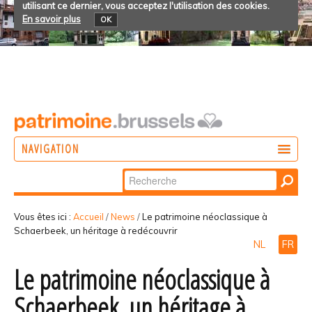
utilisant ce dernier, vous acceptez l'utilisation des cookies.
En savoir plus
OK
NAVIGATION
Chercher par
AGIR
Recherche
DÉCOUVRIR
avancée…
Vous êtes ici :
Accueil
/
News
/
Le patrimoine néoclassique à
Schaerbeek, un héritage à redécouvrir
PARTICIPER
NL
FR
Le patrimoine néoclassique à
Schaerbeek, un héritage à