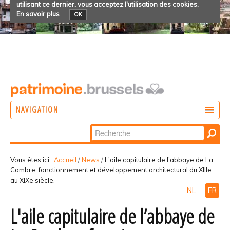
utilisant ce dernier, vous acceptez l'utilisation des cookies.
En savoir plus
OK
NAVIGATION
Chercher par
AGIR
Recherche
DÉCOUVRIR
avancée…
Vous êtes ici :
Accueil
/
News
/
L'aile capitulaire de l’abbaye de La
Cambre, fonctionnement et développement architectural du XIIIe
PARTICIPER
au XIXe siècle.
NL
FR
L'aile capitulaire de l’abbaye de