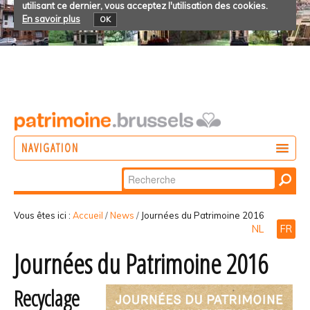
utilisant ce dernier, vous acceptez l'utilisation des cookies.
En savoir plus
OK
NAVIGATION
Chercher par
AGIR
Recherche
DÉCOUVRIR
avancée…
Vous êtes ici :
Accueil
/
News
/
Journées du Patrimoine 2016
NL
FR
PARTICIPER
Journées du Patrimoine 2016
Recyclage