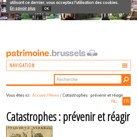
utilisant ce dernier, vous acceptez l'utilisation des cookies.
En savoir plus
OK
NAVIGATION
Chercher par
AGIR
Recherche
DÉCOUVRIR
avancée…
Vous êtes ici :
Accueil
/
News
/
Catastrophes : prévenir et réagir
NL
FR
PARTICIPER
Catastrophes : prévenir et réagir