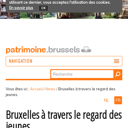
utilisant ce dernier, vous acceptez l'utilisation des cookies.
En savoir plus
OK
NAVIGATION
Chercher par
AGIR
Recherche
DÉCOUVRIR
avancée…
Vous êtes ici :
Accueil
/
News
/
Bruxelles à travers le regard des
jeunes
PARTICIPER
NL
FR
Bruxelles à travers le regard des
jeunes