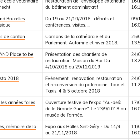
e école vétérinaire
Restauration de l’enveloppe extérieure
16/
lecht
du bâtiment administratif
16:
d Bruxelles
Du 19 au 21/10/2018 : débats et
09/
sique
conférences, visites, ...
16:
s de carillon
Carillons de la cathédrale et du
25/
Parlement. Automne et hiver 2018.
13:
AND Place to be
Présentation des chantiers de
24/
restauration. Maison du Roi. Du
13:
4/10/2018 au 29/12/2019
sto 2018
Evénement : rénovation, restauration
24/
et reconversion du patrimoine. Tour et
11:
Taxis. 4 & 5 octobre 2018
 les années folles
Ouverture festive de l'expo "Au-delà
17/
de la Grande Guerre". Le 23/9/2018 au
16:
musée de l'armée.
es, mémoire de la
Expo aux Halles Sint-Géry - Du 14/9
11/
au 21/11/2018
16: