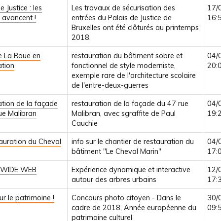
e Justice : les
Les travaux de sécurisation des
17/
 avancent !
entrées du Palais de Justice de
16:
Bruxelles ont été clôturés au printemps
2018.
e La Roue en
restauration du bâtiment sobre et
04/
ation
fonctionnel de style moderniste,
20:
exemple rare de l'architecture scolaire
de l'entre-deux-guerres
ation de la façade
restauration de la façade du 47 rue
04/
ue Malibran
Malibran, avec sgraffite de Paul
19:
Cauchie
auration du Cheval
info sur le chantier de restauration du
04/
bâtiment "Le Cheval Marin"
17:
WIDE WEB
Expérience dynamique et interactive
12/
autour des arbres urbains
17:
r le patrimoine !
Concours photo citoyen - Dans le
30/
cadre de 2018, Année européenne du
09:
patrimoine culturel