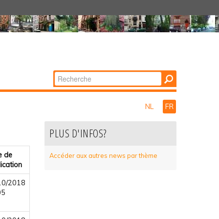
Chercher par
Recherche
avancée…
NL
FR
PLUS D'INFOS?
e de
Accéder aux autres news par thème
ication
10/2018
05