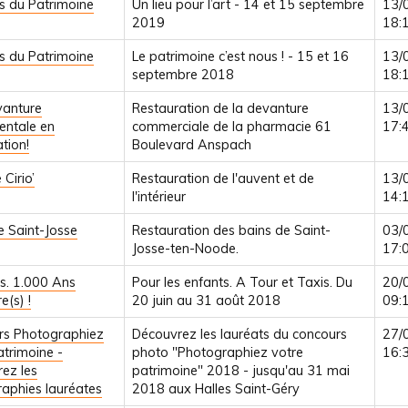
s du Patrimoine
Un lieu pour l’art - 14 et 15 septembre
13/
2019
18:
s du Patrimoine
Le patrimoine c’est nous ! - 15 et 16
13/
septembre 2018
18:
vanture
Restauration de la devanture
13/
ntale en
commerciale de la pharmacie 61
17:
tion!
Boulevard Anspach
 Cirio’
Restauration de l'auvent et de
13/
l'intérieur
14:
e Saint-Josse
Restauration des bains de Saint-
03/
Josse-ten-Noode.
17:
es. 1.000 Ans
Pour les enfants. A Tour et Taxis. Du
20/
e(s) !
20 juin au 31 août 2018
09:
rs Photographiez
Découvrez les lauréats du concours
27/
atrimoine -
photo "Photographiez votre
16:
ez les
patrimoine" 2018 - jusqu'au 31 mai
aphies lauréates
2018 aux Halles Saint-Géry