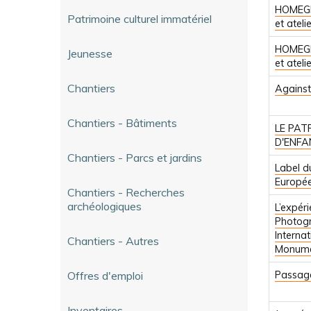
HOMEGR
Patrimoine culturel immatériel
et atel
HOMEGR
Jeunesse
et atel
Chantiers
Against
Chantiers - Bâtiments
LE PAT
D'ENFA
Chantiers - Parcs et jardins
Label d
Europé
Chantiers - Recherches
archéologiques
L’expér
Photog
Interna
Chantiers - Autres
Monume
Offres d'emploi
Passag
Inventaires