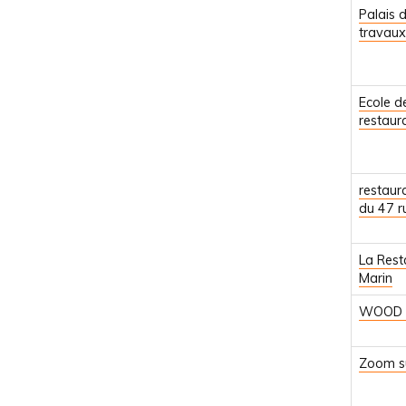
Palais d
travaux
Ecole d
restaur
restaur
du 47 r
La Rest
Marin
WOOD 
Zoom su