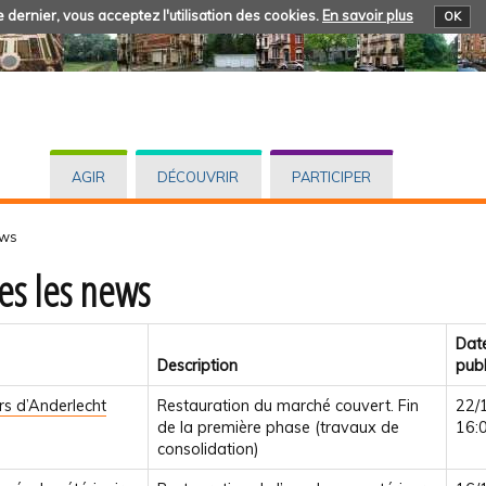
 dernier, vous acceptez l'utilisation des cookies.
En savoir plus
OK
AGIR
DÉCOUVRIR
PARTICIPER
ews
es les news
Dat
Description
publ
rs d’Anderlecht
Restauration du marché couvert. Fin
22/
de la première phase (travaux de
16:
consolidation)