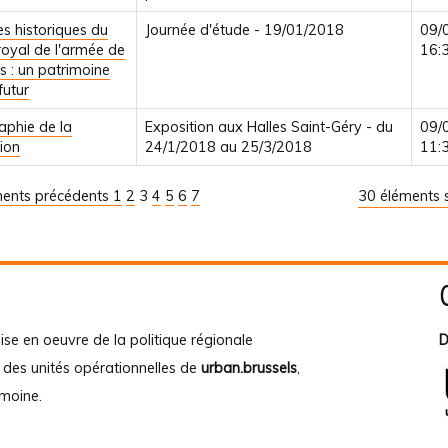
es historiques du
Journée d'étude - 19/01/2018
09/
oyal de l'armée de
16:
s : un patrimoine
futur
phie de la
Exposition aux Halles Saint-Géry - du
09/
ion
24/1/2018 au 25/3/2018
11:
ments précédents
1
2
3
4
5
6
7
30 éléments s
ise en oeuvre de la politique régionale
D
e des unités opérationnelles de
urban.brussels
,
imoine
.