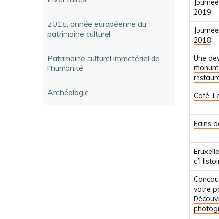
Journée
2019
2018, année européenne du
Journée
patrimoine culturel
2018
Patrimoine culturel immatériel de
Une de
l'humanité
monume
restaura
Archéologie
Café ‘Le
Bains d
Bruxell
d’Histoir
Concou
votre p
Découvr
photogr