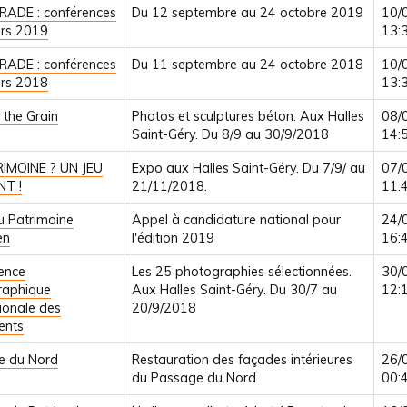
ADE : conférences
Du 12 septembre au 24 octobre 2019
10/
iers 2019
13:
ADE : conférences
Du 11 septembre au 24 octobre 2018
10/
iers 2018
13:
 the Grain
Photos et sculptures béton. Aux Halles
08/
Saint-Géry. Du 8/9 au 30/9/2018
14:
RIMOINE ? UN JEU
Expo aux Halles Saint-Géry. Du 7/9/ au
07/
NT !
21/11/2018.
11:
u Patrimoine
Appel à candidature national pour
24/
en
l'édition 2019
16:
ience
Les 25 photographies sélectionnées.
30/
raphique
Aux Halles Saint-Géry. Du 30/7 au
12:
tionale des
20/9/2018
nts
e du Nord
Restauration des façades intérieures
26/
du Passage du Nord
00: