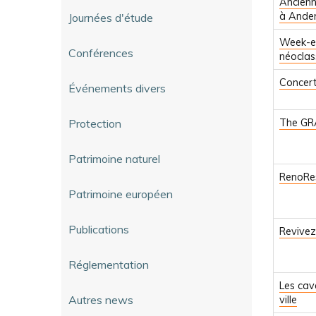
Ancienn
à Ander
Journées d'étude
Week-en
Conférences
néoclas
Concert
Événements divers
Protection
The GR
Patrimoine naturel
RenoRe
Patrimoine européen
Publications
Revivez
Réglementation
Les cav
Autres news
ville