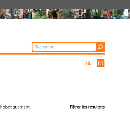
Chercher par
Recherche
avancée…
NL
FR
phabétiquement
Filtrer les résultats