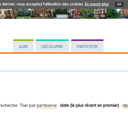
 dernier, vous acceptez l'utilisation des cookies.
En savoir plus
OK
AGIR
DÉCOUVRIR
PARTICIPER
recherche.
Trier par
pertinence
·
date (le plus récent en premier)
·
al