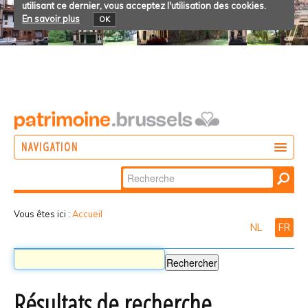
utilisant ce dernier, vous acceptez l'utilisation des cookies.
En savoir plus
OK
NAVIGATION
Chercher par
AGIR
Recherche
DÉCOUVRIR
avancée…
Vous êtes ici :
Accueil
NL
FR
PARTICIPER
Résultats de recherche