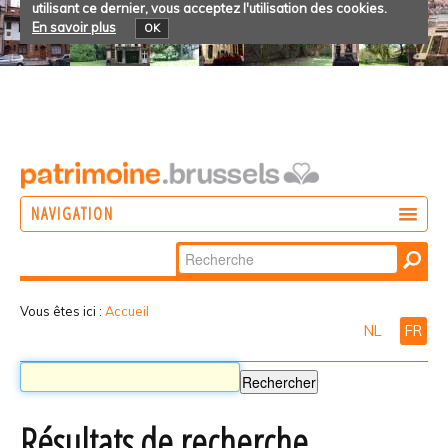
utilisant ce dernier, vous acceptez l'utilisation des cookies.
En savoir plus
OK
NAVIGATION
Chercher par
AGIR
Recherche
DÉCOUVRIR
avancée…
Vous êtes ici :
Accueil
NL
FR
PARTICIPER
Résultats de recherche