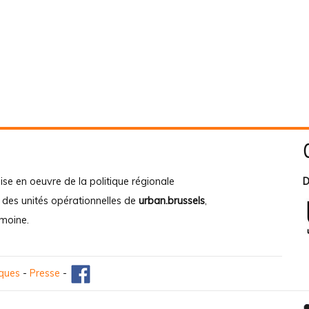
ise en oeuvre de la politique régionale
D
e des unités opérationnelles de
urban.brussels
,
imoine
.
iques
-
Presse
-