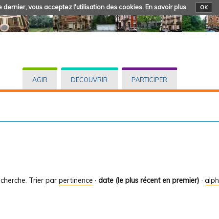
 dernier, vous acceptez l'utilisation des cookies.
En savoir plus
OK
AGIR
DÉCOUVRIR
PARTICIPER
cherche.
Trier par
pertinence
·
date (le plus récent en premier)
·
alp