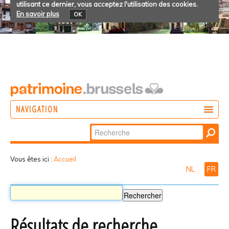
utilisant ce dernier, vous acceptez l'utilisation des cookies.
En savoir plus
OK
NAVIGATION
Chercher par
AGIR
Recherche
DÉCOUVRIR
avancée…
Vous êtes ici :
Accueil
NL
FR
PARTICIPER
Résultats de recherche