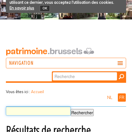
utilisant ce dernier, vous acceptez l'utilisation des cookies.
En savoir plus
OK
NAVIGATION
Chercher par
AGIR
Recherche
DÉCOUVRIR
avancée…
Vous êtes ici :
Accueil
NL
FR
PARTICIPER
Résultats de recherche