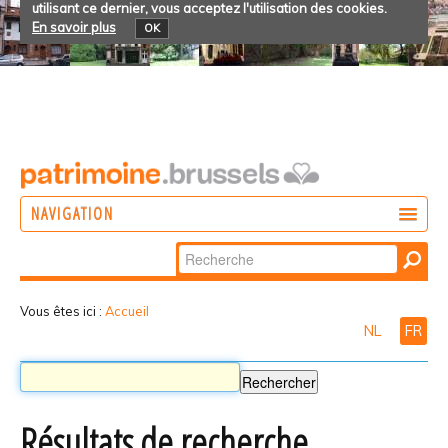
utilisant ce dernier, vous acceptez l'utilisation des cookies.
En savoir plus
OK
NAVIGATION
Chercher par
AGIR
Recherche
DÉCOUVRIR
avancée…
Vous êtes ici :
Accueil
NL
FR
PARTICIPER
Résultats de recherche