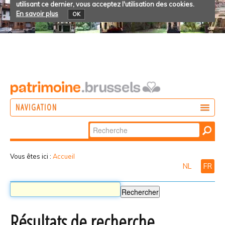
utilisant ce dernier, vous acceptez l'utilisation des cookies.
En savoir plus
OK
NAVIGATION
Chercher par
AGIR
Recherche
DÉCOUVRIR
avancée…
Vous êtes ici :
Accueil
NL
FR
PARTICIPER
Résultats de recherche