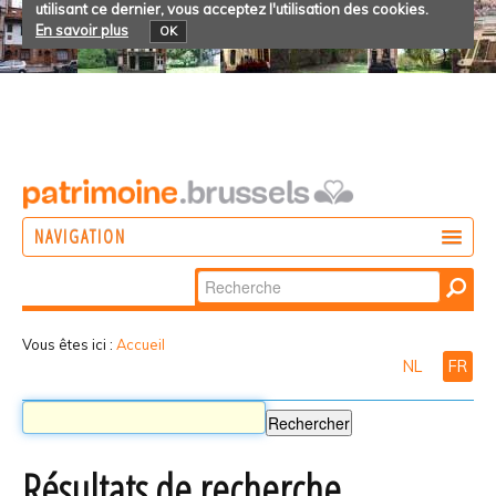
utilisant ce dernier, vous acceptez l'utilisation des cookies.
En savoir plus
OK
NAVIGATION
Chercher par
AGIR
Recherche
DÉCOUVRIR
avancée…
Vous êtes ici :
Accueil
NL
FR
PARTICIPER
Résultats de recherche