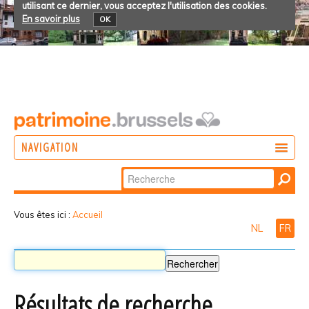
utilisant ce dernier, vous acceptez l'utilisation des cookies.
En savoir plus
OK
NAVIGATION
Chercher par
AGIR
Recherche
DÉCOUVRIR
avancée…
Vous êtes ici :
Accueil
NL
FR
PARTICIPER
Résultats de recherche