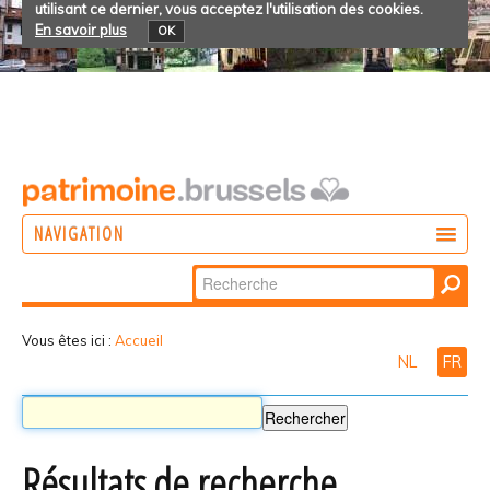
utilisant ce dernier, vous acceptez l'utilisation des cookies.
En savoir plus
OK
NAVIGATION
Chercher par
AGIR
Recherche
DÉCOUVRIR
avancée…
Vous êtes ici :
Accueil
NL
FR
PARTICIPER
Résultats de recherche