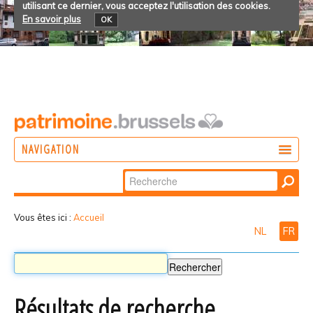
utilisant ce dernier, vous acceptez l'utilisation des cookies.
En savoir plus
OK
NAVIGATION
Chercher par
AGIR
Recherche
DÉCOUVRIR
avancée…
Vous êtes ici :
Accueil
NL
FR
PARTICIPER
Résultats de recherche