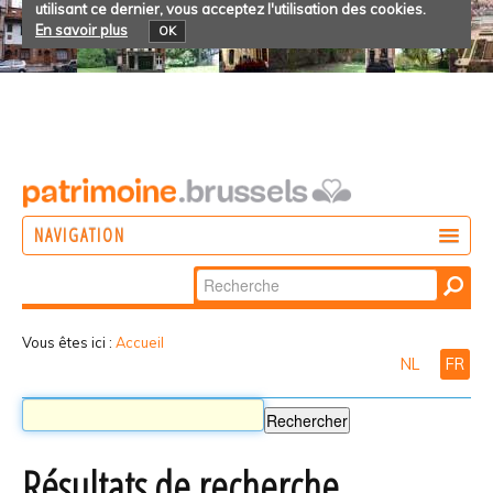
utilisant ce dernier, vous acceptez l'utilisation des cookies.
En savoir plus
OK
NAVIGATION
Chercher par
AGIR
Recherche
DÉCOUVRIR
avancée…
Vous êtes ici :
Accueil
NL
FR
PARTICIPER
Résultats de recherche