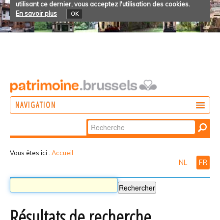
utilisant ce dernier, vous acceptez l'utilisation des cookies.
En savoir plus
OK
NAVIGATION
Chercher par
AGIR
Recherche
DÉCOUVRIR
avancée…
Vous êtes ici :
Accueil
NL
FR
PARTICIPER
Résultats de recherche