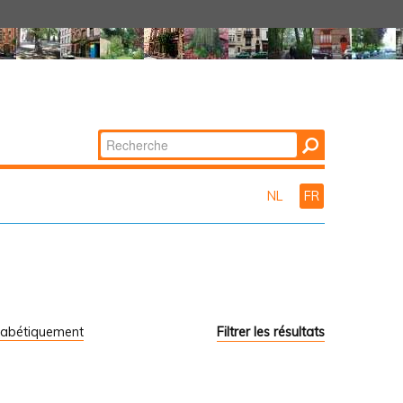
Chercher par
Recherche
avancée…
NL
FR
habétiquement
Filtrer les résultats