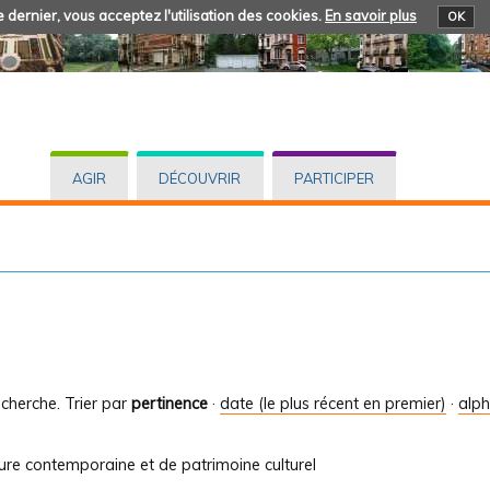
 dernier, vous acceptez l'utilisation des cookies.
En savoir plus
OK
AGIR
DÉCOUVRIR
PARTICIPER
cherche.
Trier par
pertinence
·
date (le plus récent en premier)
·
alp
ture contemporaine et de patrimoine culturel