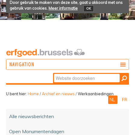
Door gebruik te maken van deze site, gaat u akkoord met ons
gebruik van cookies.
Meer informatie
OK
NAVIGATION
Zoek
DOEN
Geavanceerd
ONTDEKKEN
zoeken...
U bent hier:
Home
/
Archief en nieuws
/
Werkaanbiedingen
NL
FR
BELEVEN
Alle nieuwsberichten
Open Monumentendagen