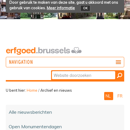
Door gebruik te maken van deze site, gaat u akkoord met ons
gebruik van cookies.
Meer informatie
OK
NAVIGATION
Zoek
DOEN
Geavanceerd
ONTDEKKEN
zoeken...
U bent hier:
Home
/
Archief en nieuws
NL
FR
BELEVEN
Alle nieuwsberichten
Open Monumentendagen