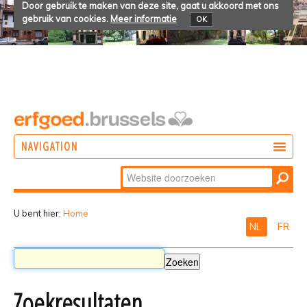
Door gebruik te maken van deze site, gaat u akkoord met ons
gebruik van cookies.
Meer informatie
OK
NAVIGATION
Zoek
DOEN
Geavanceerd
ONTDEKKEN
zoeken...
U bent hier:
Home
NL
FR
BELEVEN
Zoekresultaten