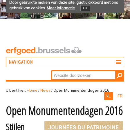
Door gebruik te maken van deze site, gaat u akkoord met ons
gebruik van cookies.
Meer informatie
OK
NAVIGATION
Zoek
DOEN
Geavanceerd
ONTDEKKEN
zoeken...
U bent hier:
Home
/
News
/
Open Monumentendagen 2016
NL
FR
BELEVEN
Open Monumentendagen 2016
Stijlen