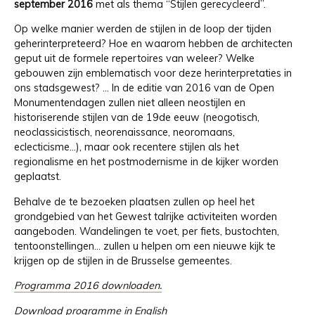
september 2016
met als thema “Stijlen gerecycleerd”.
Op welke manier werden de stijlen in de loop der tijden
geherinterpreteerd? Hoe en waarom hebben de architecten
geput uit de formele repertoires van weleer? Welke
gebouwen zijn emblematisch voor deze herinterpretaties in
ons stadsgewest? … In de editie van 2016 van de Open
Monumentendagen zullen niet alleen neostijlen en
historiserende stijlen van de 19de eeuw (neogotisch,
neoclassicistisch, neorenaissance, neoromaans,
eclecticisme…), maar ook recentere stijlen als het
regionalisme en het postmodernisme in de kijker worden
geplaatst.
Behalve de te bezoeken plaatsen zullen op heel het
grondgebied van het Gewest talrijke activiteiten worden
aangeboden. Wandelingen te voet, per fiets, bustochten,
tentoonstellingen… zullen u helpen om een nieuwe kijk te
krijgen op de stijlen in de Brusselse gemeentes.
Programma 2016 downloaden.
Download programme in English