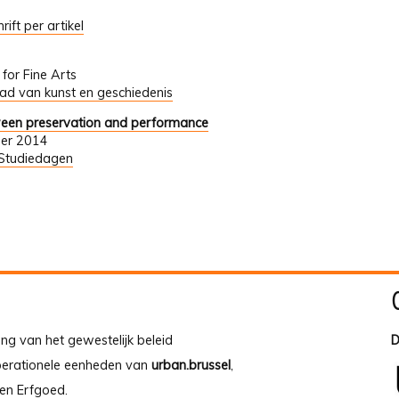
rift per artikel
 for Fine Arts
tad van kunst en geschiedenis
etween preservation and performance
ber 2014
Studiedagen
ing van het gewestelijk beleid
D
operationele eenheden van
urban.brussel
,
en Erfgoed.