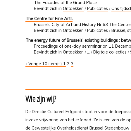
The Facades of the Grand Place
Bevindt zich in
Ontdekken
/
Publicaties
/
Ons tijdsch
The Centre for Fine Arts
Brussels, City of Art and History Nr 63 The Centre
Bevindt zich in
Ontdekken
/
Publicaties
/
Brussel, s
The energy future of Brussels’ existing buildings : b
Proceedings of one-day semminar on 11 Decem
Bevindt zich in
Ontdekken
/
…
/
Digitale collecties
/
« Vorige 10 item(s)
1
2
3
Wie zijn wij?
De Directie Cultureel Erfgoed staat in voor de toepass
inzake vrijwaring van het erfgoed. Ze is een van de 
de Gewestelijke Overheidsdienst Brussel Stedenbouw 