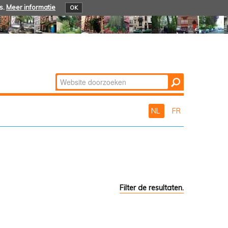
s.
Meer informatie
OK
Zoek
Geavanceerd
zoeken...
NL
FR
Filter de resultaten.