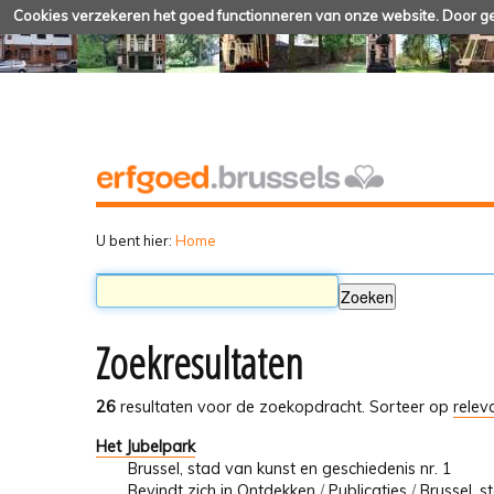
Cookies verzekeren het goed functionneren van onze website. Door geb
U bent hier:
Home
Zoekresultaten
26
resultaten voor de zoekopdracht.
Sorteer op
relev
Het Jubelpark
Brussel, stad van kunst en geschiedenis nr. 1
Bevindt zich in
Ontdekken
/
Publicaties
/
Brussel, s