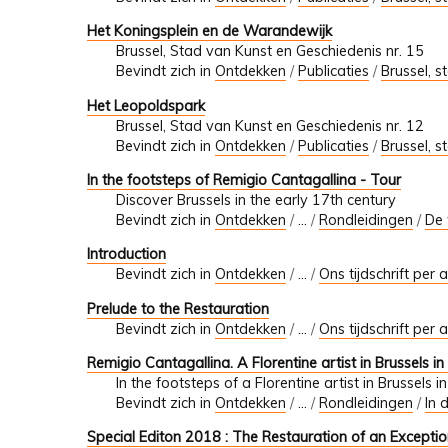
Het Koningsplein en de Warandewijk
Brussel, Stad van Kunst en Geschiedenis nr. 15
Bevindt zich in
Ontdekken
/
Publicaties
/
Brussel, s
Het Leopoldspark
Brussel, Stad van Kunst en Geschiedenis nr. 12
Bevindt zich in
Ontdekken
/
Publicaties
/
Brussel, s
In the footsteps of Remigio Cantagallina - Tour
Discover Brussels in the early 17th century
Bevindt zich in
Ontdekken
/
…
/
Rondleidingen
/
De
Introduction
Bevindt zich in
Ontdekken
/
…
/
Ons tijdschrift per a
Prelude to the Restauration
Bevindt zich in
Ontdekken
/
…
/
Ons tijdschrift per a
Remigio Cantagallina. A Florentine artist in Brussels in
In the footsteps of a Florentine artist in Brussels i
Bevindt zich in
Ontdekken
/
…
/
Rondleidingen
/
In 
Special Editon 2018 : The Restauration of an Excepti