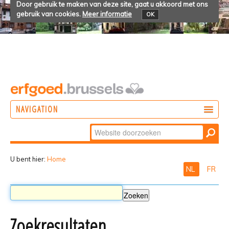
Door gebruik te maken van deze site, gaat u akkoord met ons
gebruik van cookies.
Meer informatie
OK
NAVIGATION
Zoek
DOEN
Geavanceerd
ONTDEKKEN
zoeken...
U bent hier:
Home
NL
FR
BELEVEN
Zoekresultaten