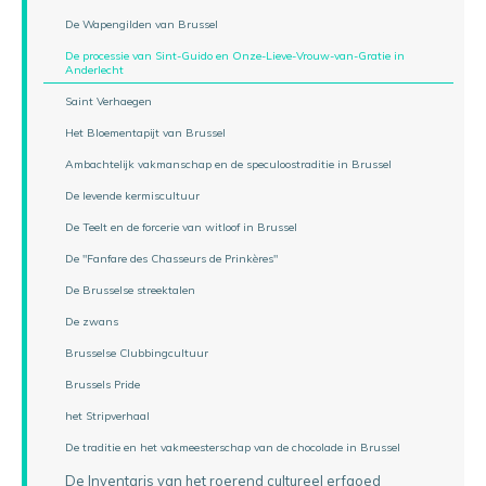
De Wapengilden van Brussel
De processie van Sint-Guido en Onze-Lieve-Vrouw-van-Gratie in
Anderlecht
Saint Verhaegen
Het Bloementapijt van Brussel
Ambachtelijk vakmanschap en de speculoostraditie in Brussel
De levende kermiscultuur
De Teelt en de forcerie van witloof in Brussel
De "Fanfare des Chasseurs de Prinkères"
De Brusselse streektalen
De zwans
Brusselse Clubbingcultuur
Brussels Pride
het Stripverhaal
De traditie en het vakmeesterschap van de chocolade in Brussel
De Inventaris van het roerend cultureel erfgoed