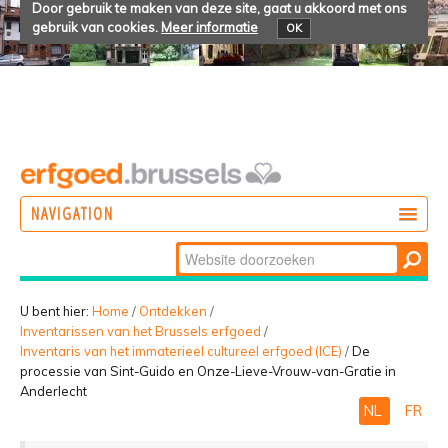
Door gebruik te maken van deze site, gaat u akkoord met ons
gebruik van cookies.
Meer informatie
OK
NAVIGATION
Zoek
DOEN
Geavanceerd
ONTDEKKEN
zoeken...
U bent hier:
Home
/
Ontdekken
/
Inventarissen van het Brussels erfgoed
/
BELEVEN
Inventaris van het immaterieel cultureel erfgoed (ICE)
/
De
processie van Sint-Guido en Onze-Lieve-Vrouw-van-Gratie in
Anderlecht
NL
FR