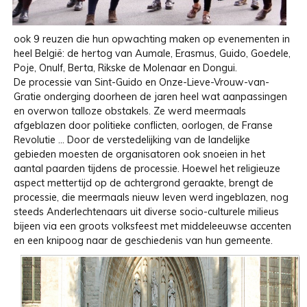
ook 9 reuzen die hun opwachting maken op evenementen in
heel België: de hertog van Aumale, Erasmus, Guido, Goedele,
Poje, Onulf, Berta, Rikske de Molenaar en Dongui.
De processie van Sint-Guido en Onze-Lieve-Vrouw-van-
Gratie onderging doorheen de jaren heel wat aanpassingen
en overwon talloze obstakels. Ze werd meermaals
afgeblazen door politieke conflicten, oorlogen, de Franse
Revolutie ... Door de verstedelijking van de landelijke
gebieden moesten de organisatoren ook snoeien in het
aantal paarden tijdens de processie. Hoewel het religieuze
aspect mettertijd op de achtergrond geraakte, brengt de
processie, die meermaals nieuw leven werd ingeblazen, nog
steeds Anderlechtenaars uit diverse socio-culturele milieus
bijeen via een groots volksfeest met middeleeuwse accenten
en een knipoog naar de geschiedenis van hun gemeente.