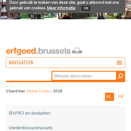
Door gebruik te maken van deze site, gaat u akkoord met ons
gebruik van cookies.
Meer informatie
OK
NAVIGATION
Zoek
DOEN
Geavanceerd
ONTDEKKEN
zoeken...
U bent hier:
Home
/
Links
/
2018
NL
FR
BELEVEN
BWRO en besluiten
stedenbouw.brussels