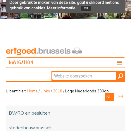
Door gebruik te maken van deze site, gaat u akkoord met ons
gebruik van cookies.
Meer informatie
OK
NAVIGATION
Zoek
DOEN
Geavanceerd
ONTDEKKEN
zoeken...
U bent hier:
Home
/
Links
/
2018
/
Logo Nederlands 300dpi
NL
FR
BELEVEN
BWRO en besluiten
stedenbouw.brussels