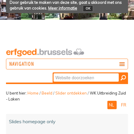
Door gebruik te maken van deze site, gaat u akkoord met ons
gebruik van cookies.
Meer informatie
OK
NAVIGATION
Zoek
DOEN
Geavanceerd
ONTDEKKEN
zoeken...
U bent hier:
Home
/
Beeld
/
Slider ontdekken
/
WK Uitbreiding Zuid
- Laken
BELEVEN
NL
FR
Slides homepage only