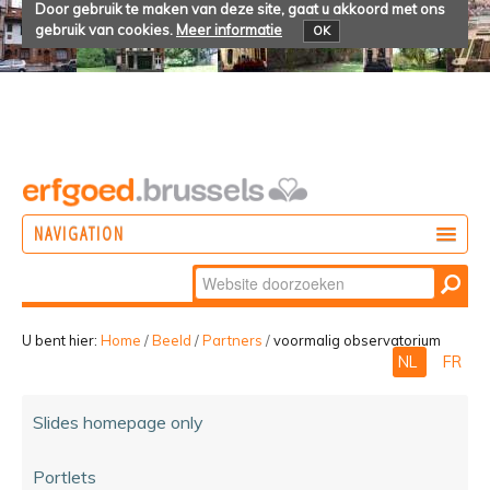
Door gebruik te maken van deze site, gaat u akkoord met ons
gebruik van cookies.
Meer informatie
OK
NAVIGATION
Zoek
DOEN
Geavanceerd
ONTDEKKEN
zoeken...
U bent hier:
Home
/
Beeld
/
Partners
/
voormalig observatorium
NL
FR
BELEVEN
Slides homepage only
Portlets