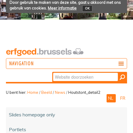
Door gebruik te maken van deze site, gaat u akkoord met ons
gebruik van cookies.
Meer informatie
OK
NAVIGATION
Zoek
DOEN
Geavanceerd
ONTDEKKEN
zoeken...
U bent hier:
Home
/
Beeld
/
News
/
Houtstont_detail2
NL
FR
BELEVEN
Slides homepage only
Portlets