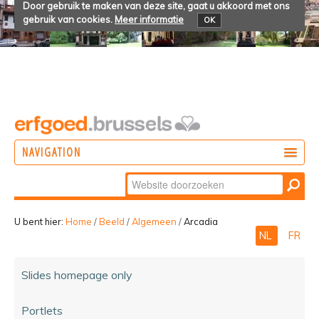
Door gebruik te maken van deze site, gaat u akkoord met ons
gebruik van cookies.
Meer informatie
OK
NAVIGATION
Zoek
DOEN
Geavanceerd
ONTDEKKEN
zoeken...
U bent hier:
Home
/
Beeld
/
Algemeen
/
Arcadia
NL
FR
BELEVEN
Slides homepage only
Portlets