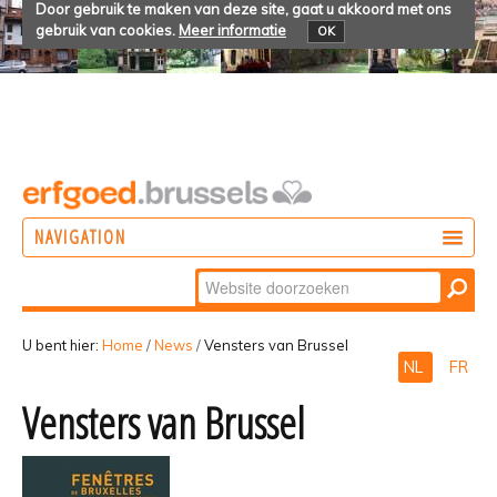
Door gebruik te maken van deze site, gaat u akkoord met ons
gebruik van cookies.
Meer informatie
OK
NAVIGATION
Zoek
DOEN
Geavanceerd
ONTDEKKEN
zoeken...
U bent hier:
Home
/
News
/
Vensters van Brussel
NL
FR
BELEVEN
Vensters van Brussel