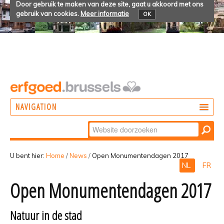
Door gebruik te maken van deze site, gaat u akkoord met ons
gebruik van cookies.
Meer informatie
OK
NAVIGATION
Zoek
DOEN
Geavanceerd
ONTDEKKEN
zoeken...
U bent hier:
Home
/
News
/
Open Monumentendagen 2017
NL
FR
BELEVEN
Open Monumentendagen 2017
Natuur in de stad