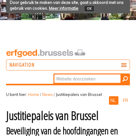
Door gebruik te maken van deze site, gaat u akkoord met ons
gebruik van cookies.
Meer informatie
OK
NAVIGATION
Zoek
DOEN
Geavanceerd
ONTDEKKEN
zoeken...
U bent hier:
Home
/
News
/
Justitiepaleis van Brussel
NL
FR
BELEVEN
Justitiepaleis van Brussel
Beveiliging van de hoofdingangen en